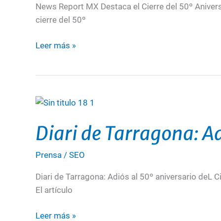
50º
News Report MX Destaca el Cierre del 50º Anivers
aniversario
cierre del 50º
del
Circuit
Leer más »
de
Calafat
Diari
de
Diari de Tarragona: Ad
Tarragona:
Adiós
Prensa
/
SEO
al
50º
Diari de Tarragona: Adiós al 50º aniversario deL Ci
aniversario
El artículo
del
Circuit
Leer más »