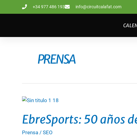
Ir
+34 977 486 193
info@circuitcalafat.com
al
contenido
CALE
PRENSA
EbreSports:
50
EbreSports: 50 años d
años
de
Prensa
/
SEO
pasión