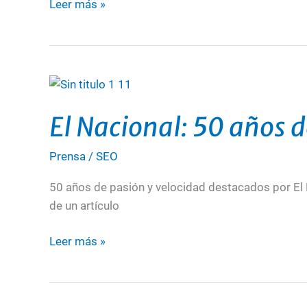
Leer más »
Digital
El
Nacional:
El Nacional: 50 años d
50
años
Prensa
/
SEO
de
pasión
50 años de pasión y velocidad destacados por El N
y
de un artículo
velocidad
Leer más »