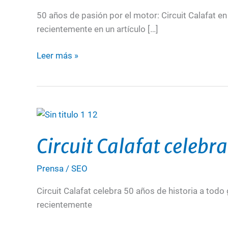
por
50 años de pasión por el motor: Circuit Calafat 
el
recientemente en un artículo […]
motor
Leer más »
Circuit
Calafat
Circuit Calafat celebr
celebra
su
Prensa
/
SEO
50
aniversario
Circuit Calafat celebra 50 años de historia a todo 
destacado
recientemente
por
Ebre