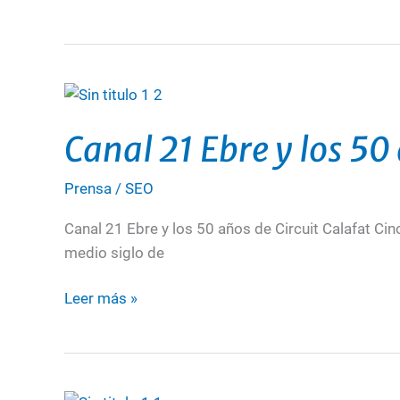
Calafat
Canal
21
Canal 21 Ebre y los 50
Ebre
y
Prensa
/
SEO
los
50
Canal 21 Ebre y los 50 años de Circuit Calafat Cin
años
medio siglo de
de
Circuit
Leer más »
Calafat