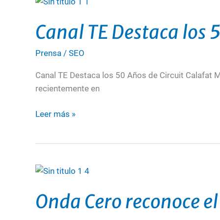
Canal
TE
Canal TE Destaca los 5
Destaca
los
Prensa
/
SEO
50
Años
Canal TE Destaca los 50 Años de Circuit Calafat M
de
recientemente en
Circuit
Calafat
Leer más »
Onda
Cero
Onda Cero reconoce el 
reconoce
el