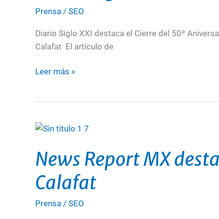
Prensa
/
SEO
el
cierre
Diario Siglo XXI destaca el Cierre del 50º Anivers
del
Calafat El artículo de
50º
Aniversario
Leer más »
del
Circuit
Calafat
News
Report
News Report MX destaca
MX
destaca
Calafat
el
cierre
Prensa
/
SEO
del