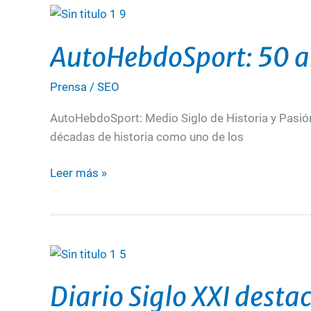
AutoHebdoSport:
50
AutoHebdoSport: 50 año
años
de
Prensa
/
SEO
historia
y
AutoHebdoSport: Medio Siglo de Historia y Pasión
pasión
décadas de historia como uno de los
en
Circuit
Leer más »
Calafat
Diario
Siglo
Diario Siglo XXI destac
XXI
destaca