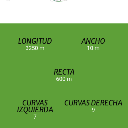
LONGITUD
ANCHO
3250 m
10 m
RECTA
600 m
CURVAS
CURVAS DERECHA
IZQUIERDA
9
7