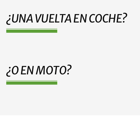
c
e
¿UNA VUELTA EN COCHE?
¿O EN MOTO?