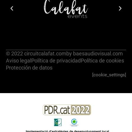
© 2022 circuitcalafat.com
by baesaudiovisual.com
Aviso legal
Política de privacidad
Política de cookies
Protección de datos
[cookie_settings]