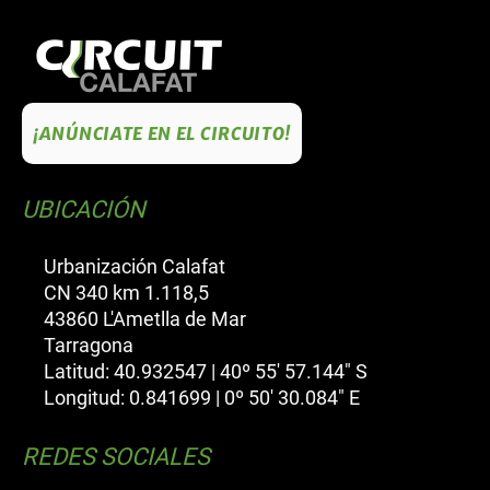
¡ANÚNCIATE EN EL CIRCUITO!
UBICACIÓN
Urbanización Calafat
CN 340 km 1.118,5
43860 L'Ametlla de Mar
Tarragona
Latitud: 40.932547 | 40º 55' 57.144" S
Longitud: 0.841699 | 0º 50' 30.084" E
REDES SOCIALES