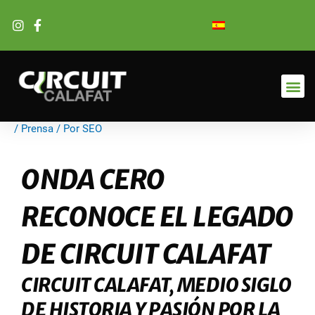
Ir
al
contenido
/
Prensa
/ Por
SEO
ONDA CERO
RECONOCE EL LEGADO
DE CIRCUIT CALAFAT
CIRCUIT CALAFAT, MEDIO SIGLO
DE HISTORIA Y PASIÓN POR LA