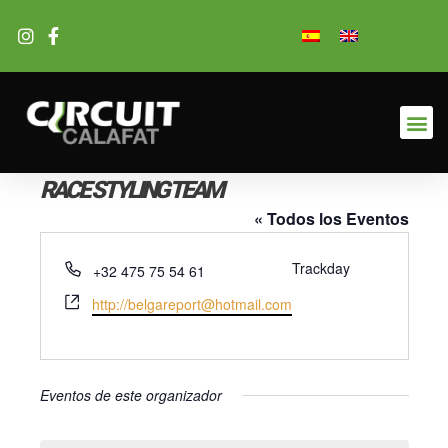
Ir
al
contenido
RACE STYLING TEAM
« Todos los Eventos
Teléfono
Trackday
+32 475 75 54 61
Website
http://belgareport@hotmail.com
Eventos de este organizador