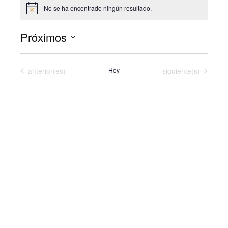
No se ha encontrado ningún resultado.
Aviso
Próximos
Selecciona
la
Eventos
Eventos
anterior(es)
Hoy
siguiente(s)
fecha.