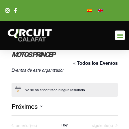
Ir
al
contenido
MOTOS PRINCEP
« Todos los Eventos
Eventos de este organizador
No se ha encontrado ningún resultado.
Aviso
Próximos
Selecciona
la
Eventos
Eventos
anterior(es)
Hoy
siguiente(s)
fecha.