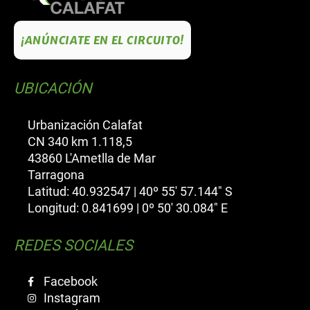
¡ANÚNCIATE EN EL CIRCUITO!
UBICACIÓN
Urbanización Calafat
CN 340 km 1.118,5
43860 L'Ametlla de Mar
Tarragona
Latitud: 40.932547 | 40º 55' 57.144" S
Longitud: 0.841699 | 0º 50' 30.084" E
REDES SOCIALES
Facebook
Instagram