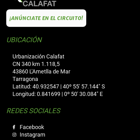
¡ANÚNCIATE EN EL CIRCUITO!
UBICACIÓN
Urbanización Calafat
CN 340 km 1.118,5
43860 L'Ametlla de Mar
Tarragona
Latitud: 40.932547 | 40º 55' 57.144" S
Longitud: 0.841699 | 0º 50' 30.084" E
REDES SOCIALES
Facebook
Instagram