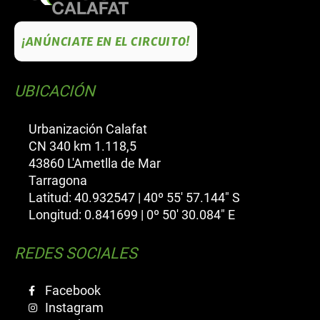
¡ANÚNCIATE EN EL CIRCUITO!
UBICACIÓN
Urbanización Calafat
CN 340 km 1.118,5
43860 L'Ametlla de Mar
Tarragona
Latitud: 40.932547 | 40º 55' 57.144" S
Longitud: 0.841699 | 0º 50' 30.084" E
REDES SOCIALES
Facebook
Instagram