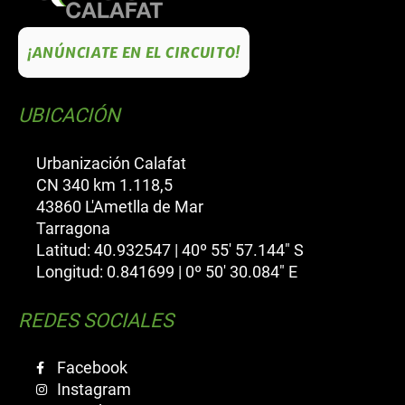
¡ANÚNCIATE EN EL CIRCUITO!
UBICACIÓN
Urbanización Calafat
CN 340 km 1.118,5
43860 L'Ametlla de Mar
Tarragona
Latitud: 40.932547 | 40º 55' 57.144" S
Longitud: 0.841699 | 0º 50' 30.084" E
REDES SOCIALES
Facebook
Instagram