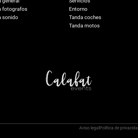
 general
Servicios
 fotografos
Entorno
 sonido
Tanda coches
Tanda motos
Aviso legal
Política de privacid