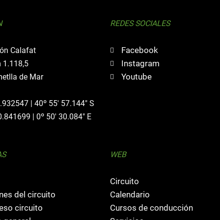
N
REDES SOCIALES
Facebook
ón Calafat
Instagram
 1.118,5
Youtube
etlla de Mar
0.932547 | 40º 55' 57.144" S
0.841699 | 0º 50' 30.084" E
AS
WEB
Circuito
nes del circuito
Calendario
so circuito
Cursos de conducción