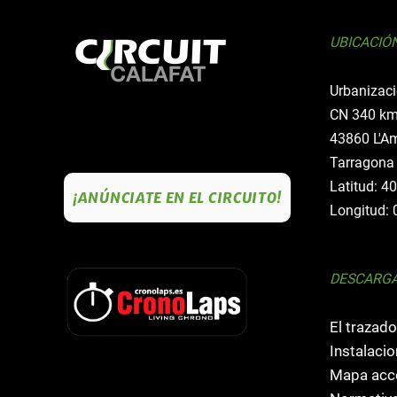
UBICACIÓ
Urbanizaci
CN 340 km
43860 L'Am
Tarragona
Latitud: 4
¡ANÚNCIATE EN EL CIRCUITO!
Longitud: 
DESCARG
El trazado
Instalacio
Mapa acce