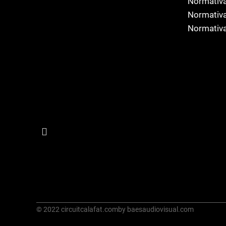
Normativa
Normativa
Normativa
© 2022 circuitcalafat.com
by baesaudiovisual.com