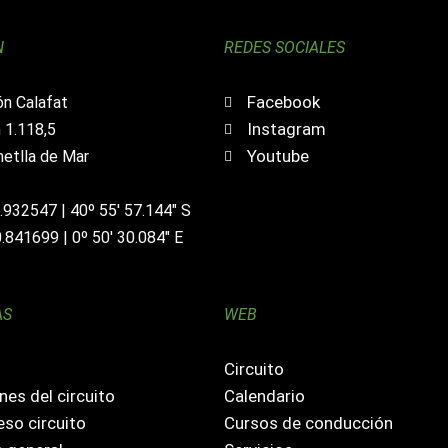
N
REDES SOCIALES
Facebook
ón Calafat
Instagram
 1.118,5
Youtube
etlla de Mar
0.932547 | 40º 55' 57.144" S
0.841699 | 0º 50' 30.084" E
AS
WEB
o
Circuito
nes del circuito
Calendario
so circuito
Cursos de conducción