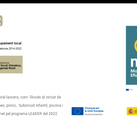
stal·lacions, com l’Accés al circuit de
 picnic, Subcircuit Infantil, piscina i
onat pel programa LEADER del 2022.