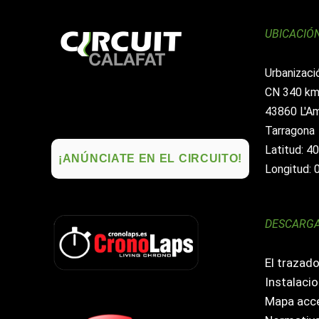
UBICACIÓ
Urbanizaci
CN 340 km
43860 L'Am
Tarragona
Latitud: 4
¡ANÚNCIATE EN EL CIRCUITO!
Longitud: 
DESCARG
El trazad
Instalacio
Mapa acce