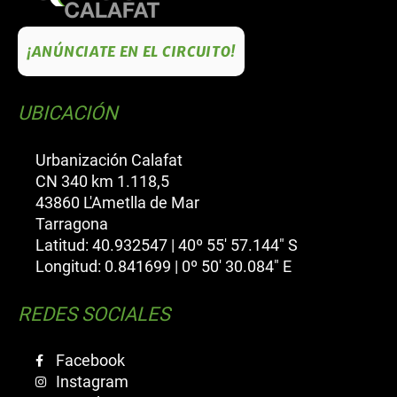
¡ANÚNCIATE EN EL CIRCUITO!
UBICACIÓN
Urbanización Calafat
CN 340 km 1.118,5
43860 L'Ametlla de Mar
Tarragona
Latitud: 40.932547 | 40º 55' 57.144" S
Longitud: 0.841699 | 0º 50' 30.084" E
REDES SOCIALES
Facebook
Instagram