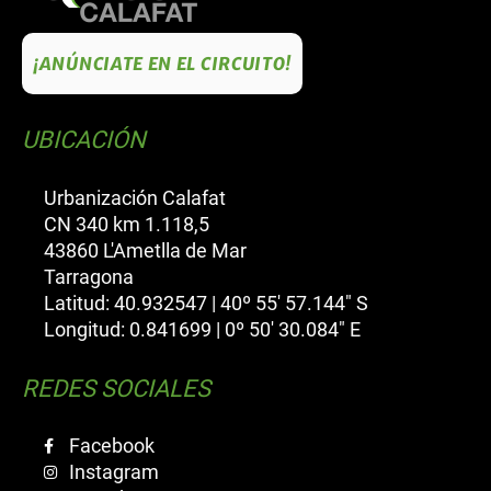
¡ANÚNCIATE EN EL CIRCUITO!
UBICACIÓN
Urbanización Calafat
CN 340 km 1.118,5
43860 L'Ametlla de Mar
Tarragona
Latitud: 40.932547 | 40º 55' 57.144" S
Longitud: 0.841699 | 0º 50' 30.084" E
REDES SOCIALES
Facebook
Instagram