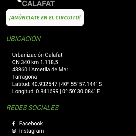
¡ANÚNCIATE EN EL CIRCUITO!
UBICACIÓN
Urbanización Calafat
CN 340 km 1.118,5
43860 L'Ametlla de Mar
Tarragona
Latitud: 40.932547 | 40º 55' 57.144" S
Longitud: 0.841699 | 0º 50' 30.084" E
REDES SOCIALES
Facebook
Instagram