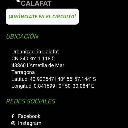
¡ANÚNCIATE EN EL CIRCUITO!
UBICACIÓN
Urbanización Calafat
CN 340 km 1.118,5
43860 L'Ametlla de Mar
Tarragona
Latitud: 40.932547 | 40º 55' 57.144" S
Longitud: 0.841699 | 0º 50' 30.084" E
REDES SOCIALES
Facebook
Instagram