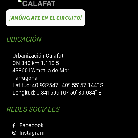
¡ANÚNCIATE EN EL CIRCUITO!
UBICACIÓN
Urbanización Calafat
CN 340 km 1.118,5
43860 L'Ametlla de Mar
Tarragona
Latitud: 40.932547 | 40º 55' 57.144" S
Longitud: 0.841699 | 0º 50' 30.084" E
REDES SOCIALES
Facebook
Instagram