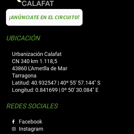
¡ANÚNCIATE EN EL CIRCUITO!
UBICACIÓN
Urbanización Calafat
CN 340 km 1.118,5
43860 L'Ametlla de Mar
Tarragona
Latitud: 40.932547 | 40º 55' 57.144" S
Longitud: 0.841699 | 0º 50' 30.084" E
REDES SOCIALES
Facebook
Instagram