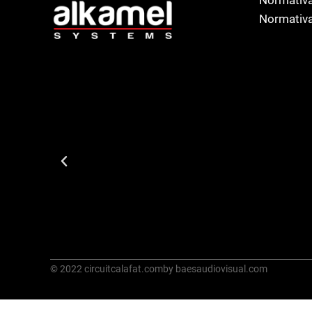
Normativa
© 2022 circuitcalafat.com
by baesaudiovisual.com