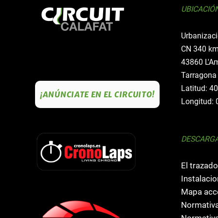
UBICACIÓ
Urbanizaci
CN 340 km
43860 L'Am
Tarragona
Latitud: 4
¡ANÚNCIATE EN EL CIRCUITO!
Longitud: 
DESCARG
El trazado
Instalacio
Mapa acce
Normativa
Normativa