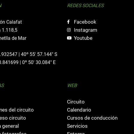
N
REDES SOCIALES
Facebook
ón Calafat
Instagram
 1.118,5
Youtube
etlla de Mar
0.932547 | 40º 55' 57.144" S
0.841699 | 0º 50' 30.084" E
AS
WEB
Circuito
nes del circuito
Calendario
so circuito
Cursos de conducción
 general
Servicios
 fotografos
Entorno