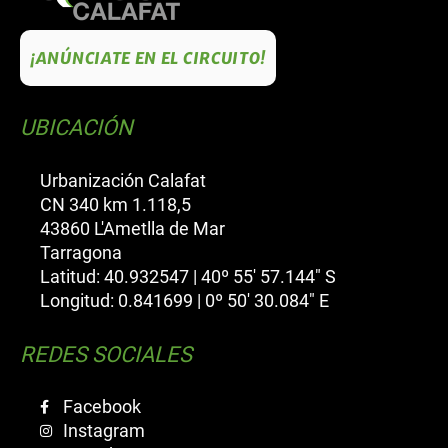
¡ANÚNCIATE EN EL CIRCUITO!
UBICACIÓN
Urbanización Calafat
CN 340 km 1.118,5
43860 L'Ametlla de Mar
Tarragona
Latitud: 40.932547 | 40º 55' 57.144" S
Longitud: 0.841699 | 0º 50' 30.084" E
REDES SOCIALES
Facebook
Instagram