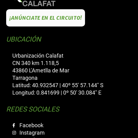
¡ANÚNCIATE EN EL CIRCUITO!
UBICACIÓN
Urbanización Calafat
CN 340 km 1.118,5
43860 L'Ametlla de Mar
Tarragona
Latitud: 40.932547 | 40º 55' 57.144" S
Longitud: 0.841699 | 0º 50' 30.084" E
REDES SOCIALES
Facebook
Instagram