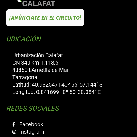
¡ANÚNCIATE EN EL CIRCUITO!
UBICACIÓN
Urbanización Calafat
CN 340 km 1.118,5
43860 L'Ametlla de Mar
Tarragona
Latitud: 40.932547 | 40º 55' 57.144" S
Longitud: 0.841699 | 0º 50' 30.084" E
REDES SOCIALES
Facebook
Instagram