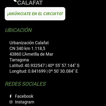
¡ANÚNCIATE EN EL CIRCUITO!
UBICACIÓN
Urbanización Calafat
CN 340 km 1.118,5
43860 L'Ametlla de Mar
Tarragona
Latitud: 40.932547 | 40º 55' 57.144" S
Longitud: 0.841699 | 0º 50' 30.084" E
REDES SOCIALES
Facebook
Instagram