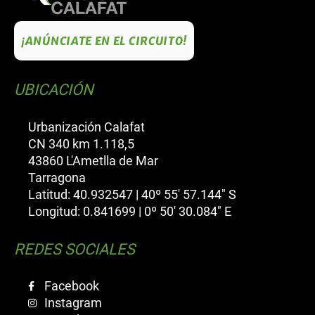
¡ANÚNCIATE EN EL CIRCUITO!
UBICACIÓN
Urbanización Calafat
CN 340 km 1.118,5
43860 L'Ametlla de Mar
Tarragona
Latitud: 40.932547 | 40º 55' 57.144" S
Longitud: 0.841699 | 0º 50' 30.084" E
REDES SOCIALES
Facebook
Instagram