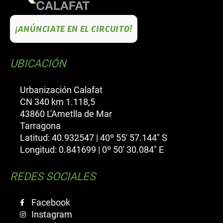
¡ANÚNCIATE EN EL CIRCUITO!
UBICACIÓN
Urbanización Calafat
CN 340 km 1.118,5
43860 L'Ametlla de Mar
Tarragona
Latitud: 40.932547 | 40º 55' 57.144" S
Longitud: 0.841699 | 0º 50' 30.084" E
REDES SOCIALES
Facebook
Instagram