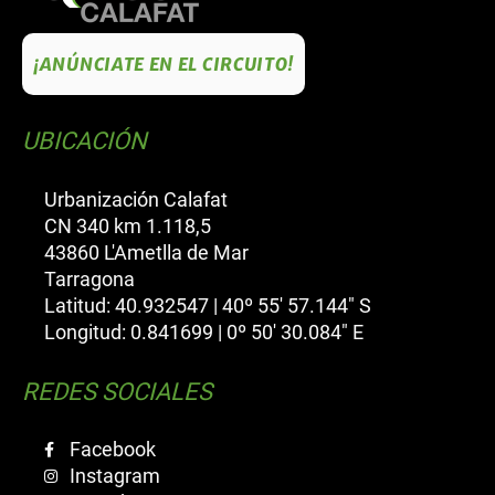
¡ANÚNCIATE EN EL CIRCUITO!
UBICACIÓN
Urbanización Calafat
CN 340 km 1.118,5
43860 L'Ametlla de Mar
Tarragona
Latitud: 40.932547 | 40º 55' 57.144" S
Longitud: 0.841699 | 0º 50' 30.084" E
REDES SOCIALES
Facebook
Instagram