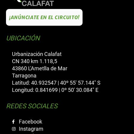
¡ANÚNCIATE EN EL CIRCUITO!
UBICACIÓN
Urbanización Calafat
CN 340 km 1.118,5
43860 L'Ametlla de Mar
Tarragona
Latitud: 40.932547 | 40º 55' 57.144" S
Longitud: 0.841699 | 0º 50' 30.084" E
REDES SOCIALES
Facebook
Instagram