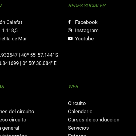
N
REDES SOCIALES
Facebook
ón Calafat
Instagram
 1.118,5
Youtube
etlla de Mar
0.932547 | 40º 55' 57.144" S
0.841699 | 0º 50' 30.084" E
AS
WEB
Circuito
nes del circuito
Calendario
so circuito
Cursos de conducción
 general
Servicios
 fotografos
Entorno