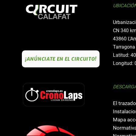
UBICACIÓ
Urbanizaci
CN 340 km
43860 L'Am
Tarragona
Latitud: 4
¡ANÚNCIATE EN EL CIRCUITO!
Longitud: 
DESCARG
El trazado
Instalacio
Mapa acce
Normativa
Normativa