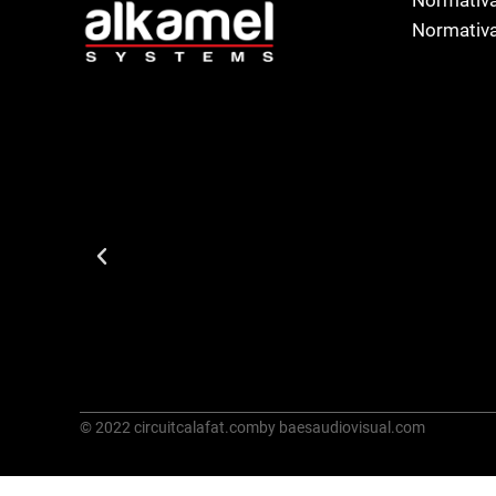
Normativa
© 2022 circuitcalafat.com
by baesaudiovisual.com