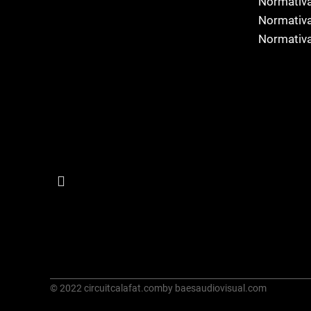
Normativa
Normativa
Normativa
© 2022 circuitcalafat.com
by baesaudiovisual.com