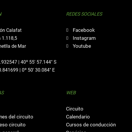
N
REDES SOCIALES
Facebook
ón Calafat
Instagram
 1.118,5
Youtube
etlla de Mar
0.932547 | 40º 55' 57.144" S
0.841699 | 0º 50' 30.084" E
AS
WEB
Circuito
nes del circuito
Calendario
so circuito
Cursos de conducción