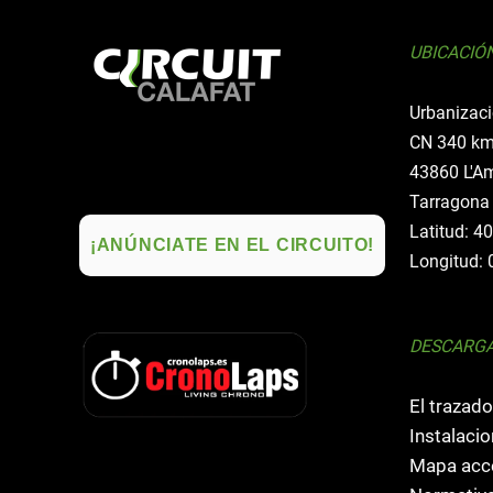
UBICACIÓ
Urbanizaci
CN 340 km
43860 L'Am
Tarragona
Latitud: 4
¡ANÚNCIATE EN EL CIRCUITO!
Longitud: 
DESCARG
El trazado
Instalacio
Mapa acce