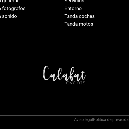
 general
Servicios
 fotografos
Entorno
 sonido
Tanda coches
Tanda motos
Aviso legal
Política de privacid