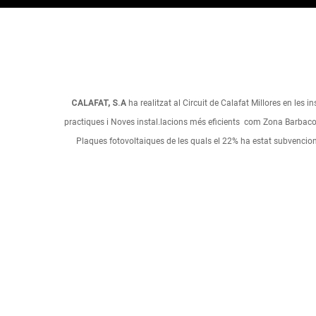
CALAFAT, S.A
ha realitzat al Circuit de Calafat Millores en les in
practiques i Noves instal.lacions més eficients com Zona Barbacoes,
Plaques fotovoltaiques de les quals el 22% ha estat subvenci