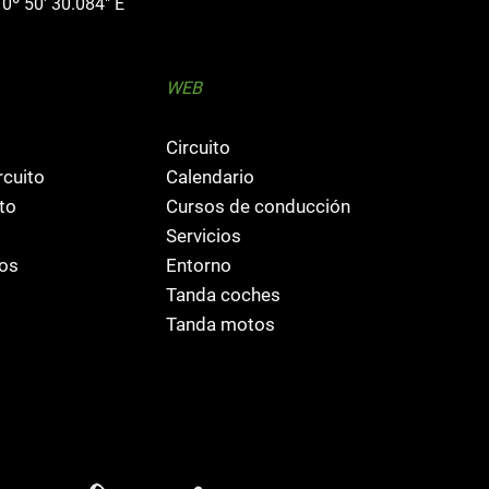
 0º 50' 30.084" E
WEB
Circuito
rcuito
Calendario
to
Cursos de conducción
Servicios
fos
Entorno
Tanda coches
Tanda motos