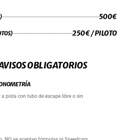
500€
)
250€ / PILOTO
OTOS)
AVISOS OBLIGATORIOS
 SONOMETRÍA
 pista con tubo de escape libre o sin
. NO se aceptan fórmulas ni Speedcars.