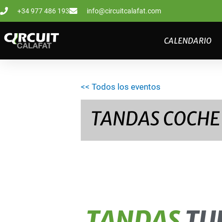
Ir
+34 977 486 193
info@circuitcalafat.com
al
contenido
CALENDARIO
<< Todos los eventos
TANDAS COCHE 1
TANDAS
TU