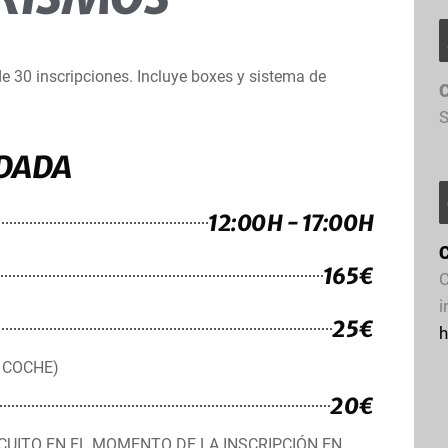
e 30 inscripciones. Incluye boxes y sistema de
C
S
ODADA
12:00H - 17:00H
165€
C
i
25€
h
 COCHE)
20€
RCUITO EN EL MOMENTO DE LA INSCRIPCIÓN EN