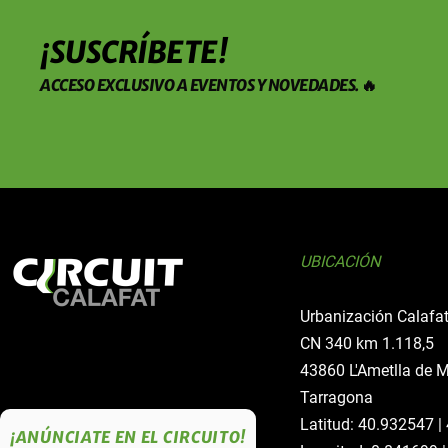
¡SUSCRÍBETE!
ACCESO EXCLUSIVO A EVENTOS Y NOVEDADES. 🔥
UBICACIÓN
Urbanización Calafa
CN 340 km 1.118,5
43860 L'Ametlla de 
Tarragona
Latitud: 40.932547 |
¡ANÚNCIATE EN EL CIRCUITO!