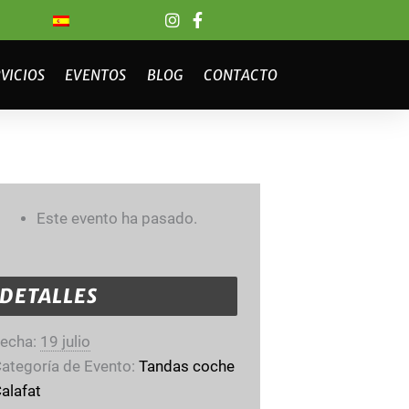
VICIOS
EVENTOS
BLOG
CONTACTO
Este evento ha pasado.
DETALLES
echa:
19 julio
ategoría de Evento:
Tandas coche
alafat