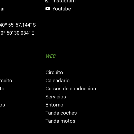
Instagram
Youtube
Mar
 40º 55' 57.144" S
 0º 50' 30.084" E
WEB
Circuito
rcuito
Calendario
to
Cursos de conducción
Servicios
fos
Entorno
Tanda coches
Tanda motos