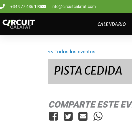
Ir
+34 977 486 193
info@circuitcalafat.com
al
contenido
CALENDARIO
<< Todos los eventos
PISTA CEDIDA
COMPARTE ESTE E