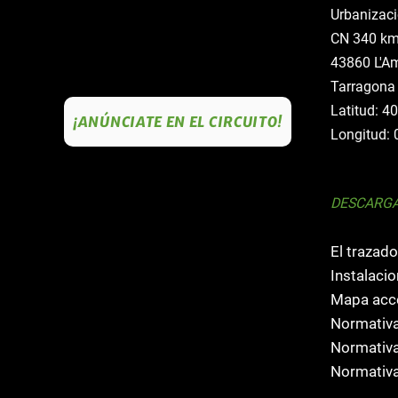
Urbanizaci
CN 340 km
43860 L'Am
Tarragona
Latitud: 4
¡ANÚNCIATE EN EL CIRCUITO!
Longitud: 
DESCARG
El trazado
Instalacio
Mapa acce
Normativa
Normativa
Normativa