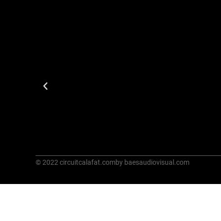
© 2022 circuitcalafat.com
by baesaudiovisual.com