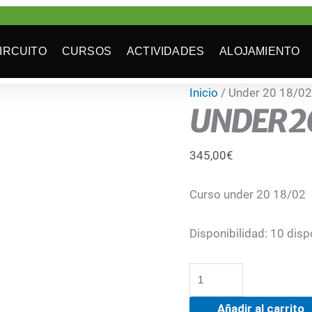
IRCUITO
CURSOS
ACTIVIDADES
ALOJAMIENTO
Under
Inicio
/ Under 20 18/0
UNDER 2
20
18/02/22
cantidad
345,00
€
Curso under 20 18/02
Disponibilidad:
10 disp
Añadir al carrito