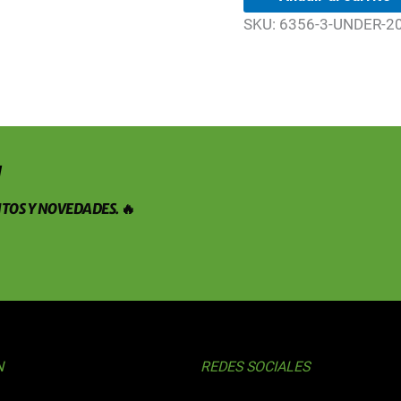
SKU:
6356-3-UNDER-2
!
TOS Y NOVEDADES. 🔥
N
REDES SOCIALES