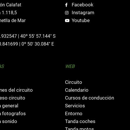
Facebook
ón Calafat
Instagram
 1.118,5
Youtube
etlla de Mar
0.932547 | 40º 55' 57.144" S
0.841699 | 0º 50' 30.084" E
AS
WEB
Circuito
nes del circuito
Calendario
so circuito
Cursos de conducción
 general
Servicios
 fotografos
Entorno
 sonido
Tanda coches
Tanda motos