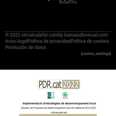
© 2022 circuitcalafat.com
by baesaudiovisual.com
Aviso legal
Política de privacidad
Política de cookies
Protección de datos
[cookie_settings]