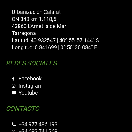
Urbanización Calafat
CN 340 km 1.118,5
43860 L'Ametlla de Mar
Tarragona
Latitud: 40.932547 | 40º 55' 57.144" S
Longitud: 0.841699 | 0º 50' 30.084" E
REDES SOCIALES
Facebook
Instagram
Youtube
CONTACTO
+34 977 486 193
+34 682 741 269