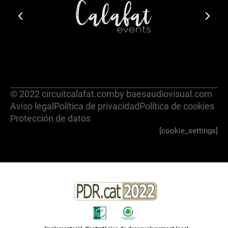
© 2022 circuitcalafat.com
by baesaudiovisual.com
Aviso legal
Política de privacidad
Política de cookies
Protección de datos
[cookie_settings]