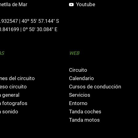
Youtube
etlla de Mar
0.932547 | 40º 55' 57.144" S
0.841699 | 0º 50' 30.084" E
AS
WEB
Circuito
nes del circuito
Calendario
so circuito
Cursos de conducción
 general
Servicios
 fotografos
Entorno
 sonido
Tanda coches
Tanda motos