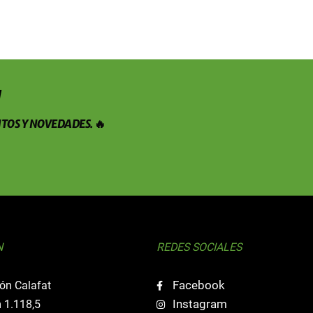
!
TOS Y NOVEDADES. 🔥
N
REDES SOCIALES
Facebook
ón Calafat
Instagram
 1.118,5