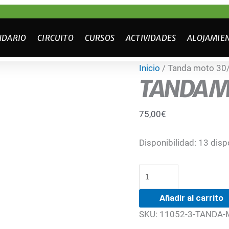
NDARIO
CIRCUITO
CURSOS
ACTIVIDADES
ALOJAMIE
Tanda
Inicio
/ Tanda moto 30
TANDA M
moto
30/06/2023
cantidad
75,00
€
Disponibilidad:
13 disp
Añadir al carrito
SKU:
11052-3-TANDA-