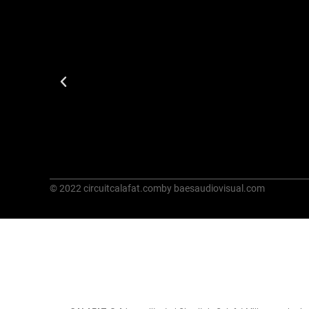
© 2022 circuitcalafat.com
by baesaudiovisual.com