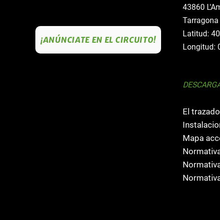
43860 L'Am
Tarragona
Latitud: 4
¡ANÚNCIATE EN EL CIRCUITO!
Longitud: 
DESCARG
El trazado
Instalacio
Mapa acce
Normativa
Normativa
Normativa