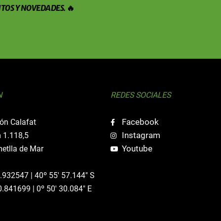
TOS Y NOVEDADES. 🔥
N
REDES SOCIALES
Facebook
ón Calafat
Instagram
 1.118,5
Youtube
etlla de Mar
0.932547 | 40º 55' 57.144" S
0.841699 | 0º 50' 30.084" E