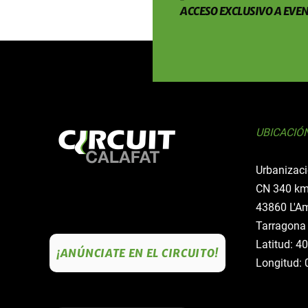
ACCESO EXCLUSIVO A EVEN
UBICACIÓ
Urbanizaci
CN 340 km
43860 L'Am
Tarragona
Latitud: 4
¡ANÚNCIATE EN EL CIRCUITO!
Longitud: 