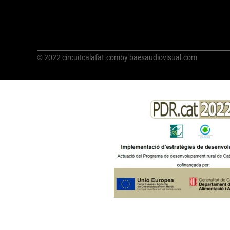
© 2022 circuitcalafat.com
by baesaudiovisual.com