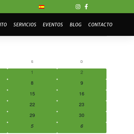
NTO
SERVICIOS
EVENTOS
BLOG
CONTACTO
SÁBADO
DOMINGO
S
D
0
0
1
2
eventos
eventos
0
0
8
9
eventos
eventos
0
0
15
16
eventos
eventos
0
0
22
23
eventos
eventos
0
0
29
30
eventos
eventos
1
1
5
6
evento
evento