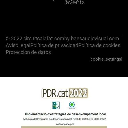
© 2022 circuitcalafat.com
by baesaudiovisual.com
Aviso legal
Política de privacidad
Política de cookies
Protección de datos
[cookie_settings]