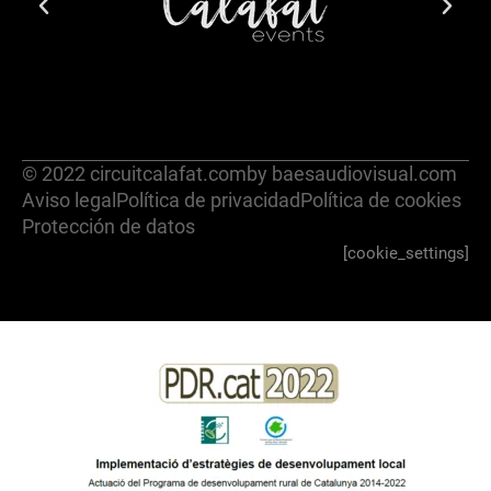
© 2022 circuitcalafat.com
by baesaudiovisual.com
Aviso legal
Política de privacidad
Política de cookies
Protección de datos
[cookie_settings]