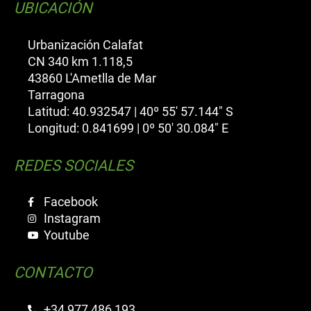
UBICACIÓN
Urbanización Calafat
CN 340 km 1.118,5
43860 L'Ametlla de Mar
Tarragona
Latitud: 40.932547 | 40º 55' 57.144" S
Longitud: 0.841699 | 0º 50' 30.084" E
REDES SOCIALES
Facebook
Instagram
Youtube
CONTACTO
+34 977 486 193