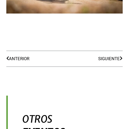
Ant
Sigu
ANTERIOR
SIGUIENTE
OTROS