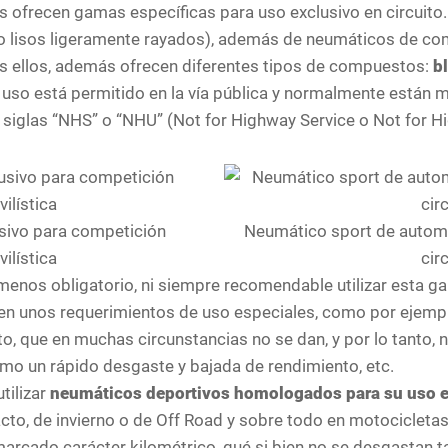
s ofrecen gamas específicas para uso exclusivo en circuito
 o lisos ligeramente rayados), además de neumáticos de co
os ellos, además ofrecen diferentes tipos de compuestos:
b
uso está permitido en la vía pública y normalmente están 
as siglas “NHS” o “NHU” (Not for Highway Service o Not for 
sivo para competición
Neumático sport de automo
ilística
cir
menos obligatorio, ni siempre recomendable utilizar esta 
enen unos requerimientos de uso especiales, como por ejemplo
, que en muchas circunstancias no se dan, y por lo tanto, 
mo un rápido desgaste y bajada de rendimiento, etc.
tilizar
neumáticos deportivos homologados para su uso e
acto, de invierno o de Off Road y sobre todo en motocicletas
 marcado carácter kilométrico, qué si bien no se desgastan 