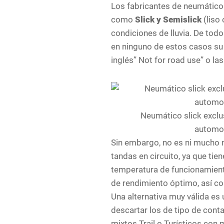
Los fabricantes de neumático
como
Slick y Semislick
(liso
condiciones de lluvia. De tod
en ninguno de estos casos su 
inglés” Not for road use” o l
Neumático slick exclu
automov
Sin embargo, no es ni mucho 
tandas en circuito, ya que ti
temperatura de funcionamiento
de rendimiento óptimo, así co
Una alternativa muy válida es u
descartar los de tipo de cont
mixtos Trail o Turísticos con