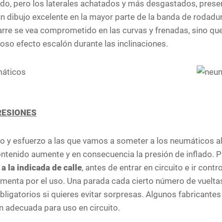
tado, pero los laterales achatados y más desgastados, pres
n dibujo excelente en la mayor parte de la banda de rodad
garre se vea comprometido en las curvas y frenadas, sino q
roso efecto escalón durante las inclinaciones.
RESIONES
 y esfuerzo a las que vamos a someter a los neumáticos al 
ontenido aumente y en consecuencia la presión de inflado. Po
a la indicada de calle
, antes de entrar en circuito e ir cont
enta por el uso. Una parada cada cierto número de vueltas 
igatorios si quieres evitar sorpresas. Algunos fabricantes i
n adecuada para uso en circuito.