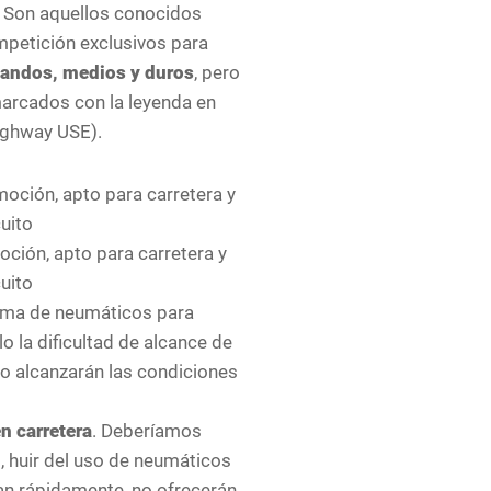
. Son aquellos conocidos
mpetición exclusivos para
landos, medios y duros
, pero
marcados con la leyenda en
Highway USE).
ción, apto para carretera y
cuito
gama de neumáticos para
 la dificultad de alcance de
no alcanzarán las condiciones
n carretera
. Deberíamos
, huir del uso de neumáticos
tan rápidamente, no ofrecerán