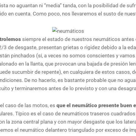
pista no aguantan ni “media” tanda, con la posibilidad de su
do en cuenta. Como poco, nos llevaremos el susto de nuest
ntrolemos
siempre el estado de nuestros neumáticos antes d
 2/3 de desgaste, presentan grietas o rigidez debido a la ed
 están pinchados (sí, a veces no somos conscientes y vamo
alonado en la llanta, que provocan una bajada de presión le
 puede sucumbir de repente), en cualquiera de estos casos, 
diciones. De no hacerlo, es bastante probable que no aguan
cuito y terminaremos antes de lo previsto y con una desagr
el caso de las motos, es
que el neumático presente buen e
gulares. Típico es el caso de neumáticos traseros cuadrados
con la zona central plana y con mayor desgaste que los later
enemos el neumático delantero triangulado por exceso de ímp