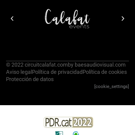
© 2022 circuitcalafat.com
by baesaudiovisual.com
Aviso legal
Política de privacidad
Política de cookies
Protección de datos
[cookie_settings]