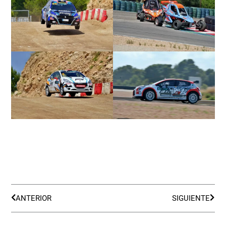
Ant
Sigu
ANTERIOR
SIGUIENTE